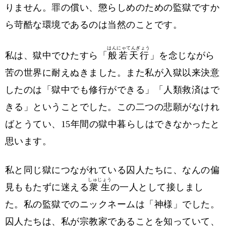
りません。罪の償い、懲らしめのための監獄ですか
ら苛酷な環境であるのは当然のことです。
はんにゃてんぎょう
私は、獄中でひたすら「
般若天行
」を念じながら
苦の世界に耐えぬきました。また私が入獄以来決意
したのは「獄中でも修行ができる」「人類救済はで
きる」ということでした。この二つの悲願がなけれ
ばとうてい、15年間の獄中暮らしはできなかったと
思います。
私と同じ獄につながれている囚人たちに、なんの偏
しゅじょう
見ももたずに迷える
衆生
の一人として接しまし
た。私の監獄でのニックネームは「神様」でした。
囚人たちは、私が宗教家であることを知っていて、