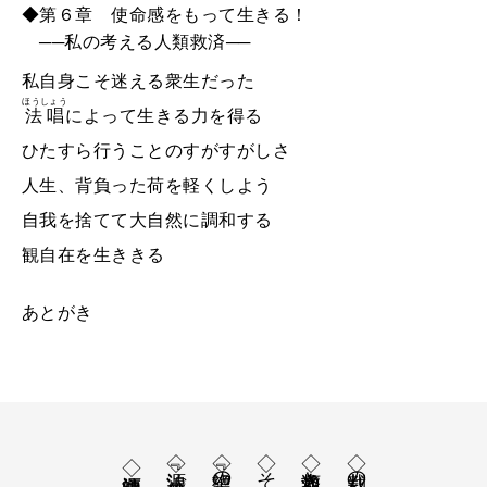
◆第６章 使命感をもって生きる！
──私の考える人類救済──
私自身こそ迷える衆生だった
ほうしょう
法唱
によって生きる力を得る
ひたすら行うことのすがすがしさ
人生、背負った荷を軽くしよう
自我を捨てて大自然に調和する
観自在を生ききる
あとがき
◇『法源 大バカ人生』
◇『絶望の中の挑戦』
◇その他の著書
◇人類救済と法難
◇裁判の真相
◇福永法源師