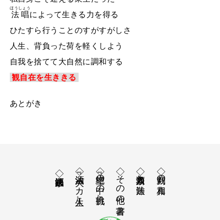
ほうしょう
法唱
によって生きる力を得る
ひたすら行うことのすがすがしさ
人生、背負った荷を軽くしよう
自我を捨てて大自然に調和する
観自在を生ききる
あとがき
◇『法源 大バカ人生』
◇『絶望の中の挑戦』
◇その他の著書
◇人類救済と法難
◇裁判の真相
◇福永法源師