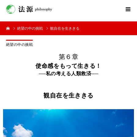
絶望の中の挑戦
観自在を生ききる
絶望の中の挑戦
第６章
使命感をもって生きる！
──私の考える人類救済──
観自在を生ききる