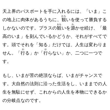
天上界のパスポートを手に入れるには、「いま」こ
おも
の地上に肉体があるうちに、
観
いを使って勝負する
おも
わ
しかないのです。プラスの
観
いを
源
かせ続け、「最
高のいま」を刻んでいるかどうか、それがすべてで
す。頭でそれを「知る」だけでは、人生は変わりま
や
や
せん。「
行
る」か「
行
らない」か、二つに一つで
す。
もし、いまが苦の絶頂ならば、いまがチャンスで
す。大自然の法則に沿った生活をし、いままでの人
生を無駄にせず、これからの人生を本物にできるか
の分岐点なのです。