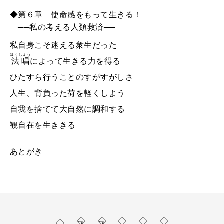
◆第６章 使命感をもって生きる！
──私の考える人類救済──
私自身こそ迷える衆生だった
ほうしょう
法唱
によって生きる力を得る
ひたすら行うことのすがすがしさ
人生、背負った荷を軽くしよう
自我を捨てて大自然に調和する
観自在を生ききる
あとがき
◇人類救済と法難
◇裁判の真相
◇福永法源師