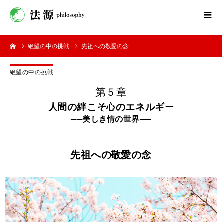
絶望の中の挑戦
先祖への敬愛の念
絶望の中の挑戦
第５章
人間の絆こそ心のエネルギー
──美しき情の世界──
先祖への敬愛の念