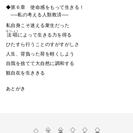
◆第６章 使命感をもって生きる！
──私の考える人類救済──
私自身こそ迷える衆生だった
ほうしょう
法唱
によって生きる力を得る
ひたすら行うことのすがすがしさ
人生、背負った荷を軽くしよう
自我を捨てて大自然に調和する
観自在を生ききる
あとがき
◇『法源 大バカ人生』
◇『絶望の中の挑戦』
◇人類救済と法難
◇裁判の真相
◇福永法源師