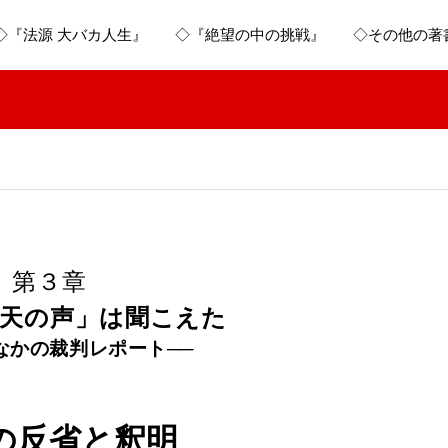
◇『法源 大バカ人生』
◇『絶望の中の挑戦』
◇その他の著
第３章
天の声」は聞こえた
なかの裁判レポート──
の反省と釈明