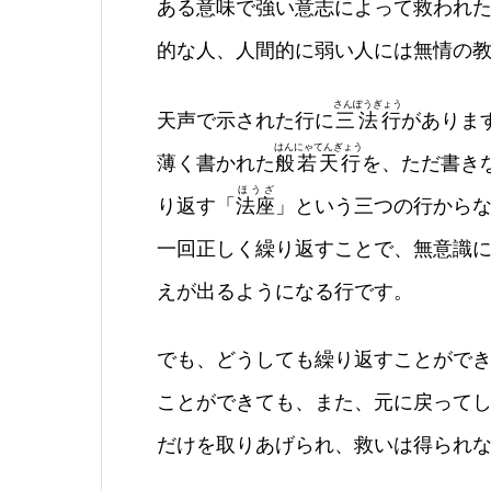
ある意味で強い意志によって救われ
的な人、人間的に弱い人には無情の
さんぽうぎょう
天声で示された行に
三法行
がありま
はんにゃてんぎょう
薄く書かれた
般若天行
を、ただ書き
ほうざ
り返す「
法座
」という三つの行からな
一回正しく繰り返すことで、無意識
えが出るようになる行です。
でも、どうしても繰り返すことがで
ことができても、また、元に戻って
だけを取りあげられ、救いは得られ