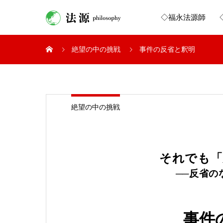
◇福永法源師
絶望の中の挑戦
事件の反省と釈明
絶望の中の挑戦
それでも「
──反省の
事件