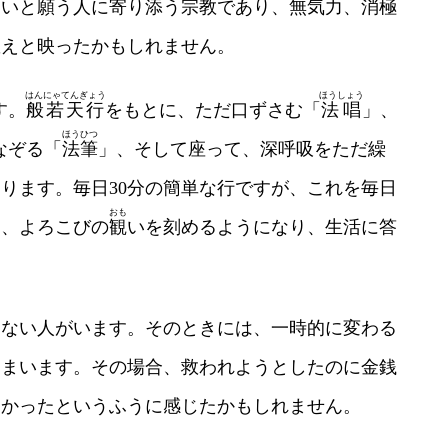
たいと願う人に寄り添う宗教であり、無気力、消極
教えと映ったかもしれません。
はんにゃてんぎょう
ほうしょう
す。
般若天行
をもとに、ただ口ずさむ「
法唱
」、
ほうひつ
なぞる「
法筆
」、そして座って、深呼吸をただ繰
ります。毎日30分の簡単な行ですが、これを毎日
おも
に、よろこびの
観
いを刻めるようになり、生活に答
きない人がいます。そのときには、一時的に変わる
しまいます。その場合、救われようとしたのに金銭
なかったというふうに感じたかもしれません。