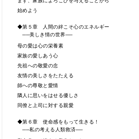
まず、家族によろこびを与えることから
始めよう
◆第５章 人間の絆こそ心のエネルギー
──美しき情の世界──
母の愛は心の栄養素
家族の愛しあう心
先祖への敬愛の念
友情の美しさをたたえる
師への尊敬と愛情
隣人に思いをはせる優しさ
同僚と上司に対する親愛
◆第６章 使命感をもって生きる！
──私の考える人類救済──