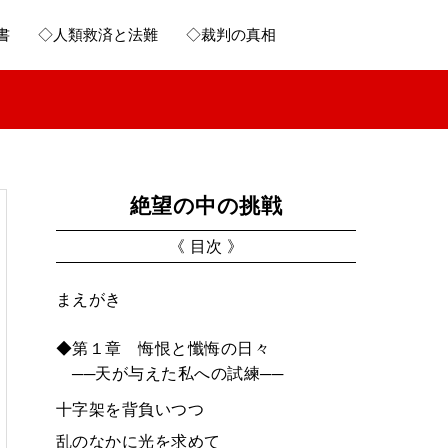
書
◇人類救済と法難
◇裁判の真相
絶望の中の挑戦
《 目次 》
まえがき
◆第１章 悔恨と懺悔の日々
──天が与えた私への試練──
十字架を背負いつつ
乱のなかに光を求めて