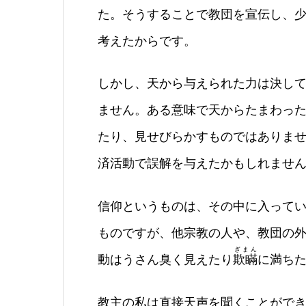
た。そうすることで教団を宣伝し、
考えたからです。
しかし、天から与えられた力は決し
ません。ある意味で天からたまわっ
たり、見せびらかすものではありま
済活動で誤解を与えたかもしれませ
信仰というものは、その中に入って
ものですが、他宗教の人や、教団の
ぎまん
動はうさん臭く見えたり
欺瞞
に満ち
教主の私は直接天声を聞くことがで