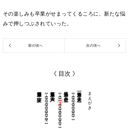
その楽しみも卒業がせまってくるころに、新たな悩
みで押しつぶされていった。
《 目次 》
第四章 実証
第三章 天声
第二章 是空
第一章 天意
まえがき
【１】
【１】
【１】
【２】
【２】
【２】
【３】
【３】
【３】
【４】
【４】
【４】
【５】
【５】
【５】
【６】
【６】
【６】
【７】
【７】
【７】
【８】
【８】
【９】