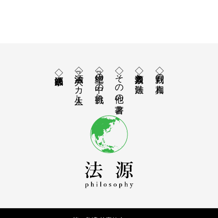
◇『法源 大バカ人生』
◇『絶望の中の挑戦』
◇その他の著書
◇人類救済と法難
◇裁判の真相
◇福永法源師