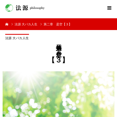
法源 大バカ人生
第二章 是空【３】
法源 大バカ人生
第二章 是空
【３】