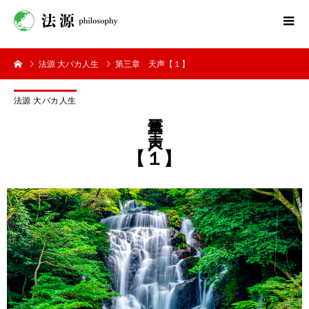
法源 大バカ人生
第三章 天声【１】
法源 大バカ人生
第三章 天声
【１】