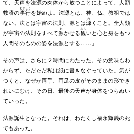
て、天声を法源の肉体から放つことによって、人類
じぎょう
救済の
事行
を始めよ。法源とは、神、仏、教祖では
わ
ない。法とは宇宙の法則、源とは
源
くこと。全人類
わ
おも
が宇宙の法則をすべて
源
かせる
観
いと心と身をもつ
人間そのものの姿を法源とする……」
その声は、さらに２時間にわたった。その意味もわ
からず、ただただ私は紙に書きなぐっていた。気が
つくと、なぜか両手、両足の皮がそのままの形でき
れいにむけ、その日、最後の天声が身体をつらぬい
ていった。
法源誕生となった。それは、わたくし福永輝義の死
でもあった。