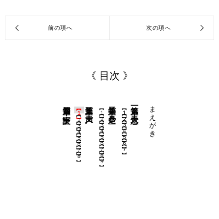
《 目次 》
第四章 実証
第三章 天声
第二章 是空
第一章 天意
まえがき
【１】
【１】
【１】
【２】
【２】
【２】
【３】
【３】
【３】
【４】
【４】
【４】
【５】
【５】
【５】
【６】
【６】
【６】
【７】
【７】
【７】
【８】
【８】
【９】