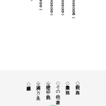
【６】
【６】
【６】
【６】
【７】
【７】
【７】
【７】
【８】
【８】
【８】
【９】
【９】
【９】
10
◇『法源 大バカ人生』
◇『絶望の中の挑戦』
◇その他の著書
◇人類救済と法難
◇裁判の真相
◇福永法源師