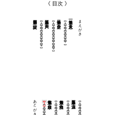
《 目次 》
第四章 実証
第三章 天声
第二章 是空
第一章 天意
まえがき
【１】
【１】
【１】
【２】
【２】
【２】
【３】
【３】
【３】
【４】
【４】
【４】
【５】
【５】
【５】
【６】
【６】
【６】
【７】
【７】
【７】
【８】
【８】
【９】
あとがき
第七章 超宗
第六章 救済
第五章 法源
【１】
【１】
【１】
【１】
【２】
【２】
【２】
【２】
【３】
【３】
【３】
【３】
【４】
【４】
【４】
【４】
【５】
【５】
【５】
【５】