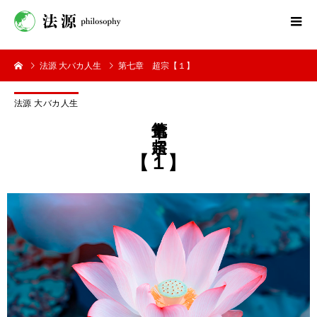
法源 大バカ人生
第七章 超宗【１】
法源 大バカ人生
第七章 超宗
【１】