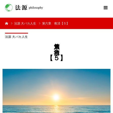
法源 大バカ人生
第六章 救済【５】
法源 大バカ人生
第六章 救済
【５】