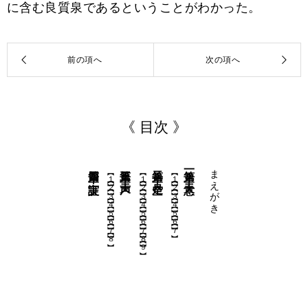
に含む良質泉であるということがわかった。
《 目次 》
第四章 実証
第三章 天声
第二章 是空
第一章 天意
まえがき
【１】
【１】
【１】
【２】
【２】
【２】
【３】
【３】
【３】
【４】
【４】
【４】
【５】
【５】
【５】
【６】
【６】
【６】
【７】
【７】
【７】
【８】
【８】
【９】